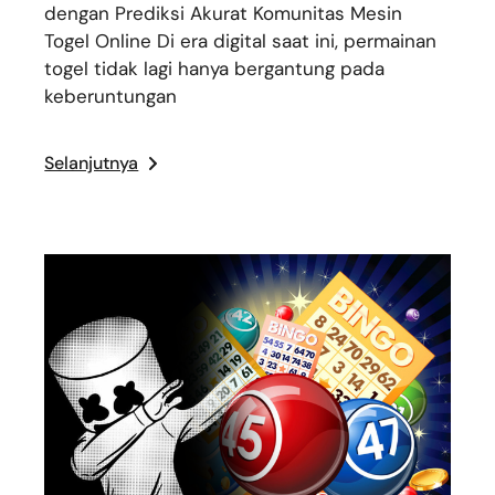
dengan Prediksi Akurat Komunitas Mesin
Togel Online Di era digital saat ini, permainan
togel tidak lagi hanya bergantung pada
keberuntungan
Selanjutnya