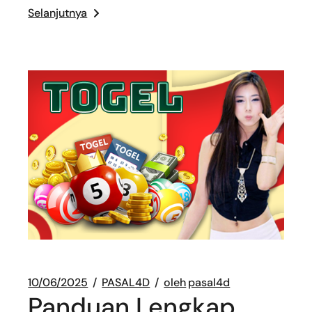
Selanjutnya
10/06/2025
PASAL4D
oleh
pasal4d
Panduan Lengkap