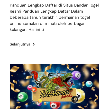
Panduan Lengkap Daftar di Situs Bandar Togel
Resmi Panduan Lengkap Daftar Dalam
beberapa tahun terakhir, permainan togel
online semakin di minati oleh berbagai
kalangan. Hal ini ti
Selanjutnya