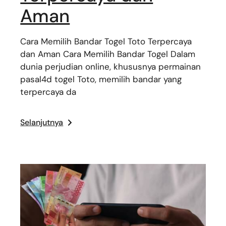
Aman
Cara Memilih Bandar Togel Toto Terpercaya
dan Aman Cara Memilih Bandar Togel Dalam
dunia perjudian online, khususnya permainan
pasal4d togel Toto, memilih bandar yang
terpercaya da
Selanjutnya