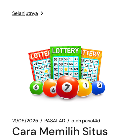
Selanjutnya
21/05/2025
PASAL4D
oleh
pasal4d
Cara Memilih Situs