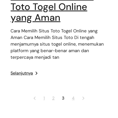
Toto Togel Online
yang Aman
Cara Memilih Situs Toto Togel Online yang
Aman Cara Memilih Situs Toto Di tengah
menjamurnya situs togel online, menemukan
platform yang benar-benar aman dan
terpercaya menjadi tan
Selanjutnya
Paginasi
1
2
3
4
pos