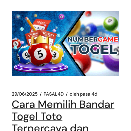
29/06/2025
PASAL4D
oleh
pasal4d
Cara Memilih Bandar
Togel Toto
Terpercaya dan