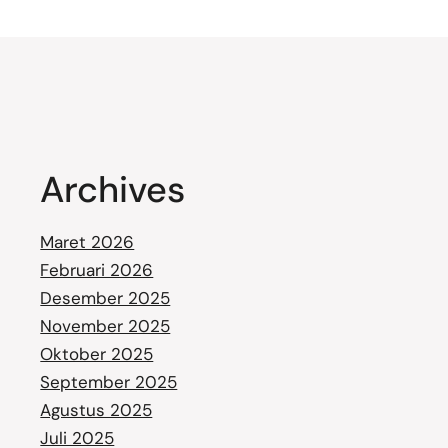
Archives
Maret 2026
Februari 2026
Desember 2025
November 2025
Oktober 2025
September 2025
Agustus 2025
Juli 2025