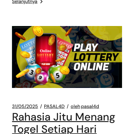
Selanjutnya
31/05/2025
PASAL4D
oleh
pasal4d
Rahasia Jitu Menang
Togel Setiap Hari