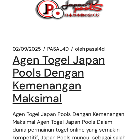
02/09/2025
PASAL4D
oleh
pasal4d
Agen Togel Japan
Pools Dengan
Kemenangan
Maksimal
Agen Togel Japan Pools Dengan Kemenangan
Maksimal Agen Togel Japan Pools Dalam
dunia permainan togel online yang semakin
kompetitif, Japan Pools muncul sebagai salah