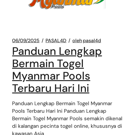
06/09/2025
PASAL4D
oleh
pasal4d
Panduan Lengkap
Bermain Togel
Myanmar Pools
Terbaru Hari Ini
Panduan Lengkap Bermain Togel Myanmar
Pools Terbaru Hari Ini Panduan Lengkap
Bermain Togel Myanmar Pools semakin dikenal
di kalangan pecinta togel online, khususnya di
kawasan Asia