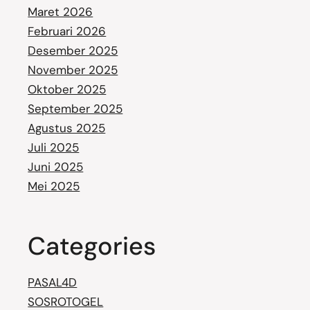
Maret 2026
Februari 2026
Desember 2025
November 2025
Oktober 2025
September 2025
Agustus 2025
Juli 2025
Juni 2025
Mei 2025
Categories
PASAL4D
SOSROTOGEL