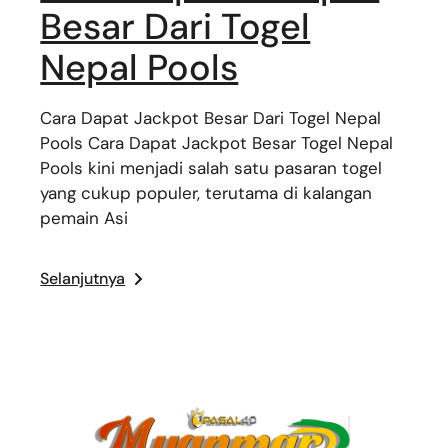
Besar Dari Togel
Nepal Pools
Cara Dapat Jackpot Besar Dari Togel Nepal
Pools Cara Dapat Jackpot Besar Togel Nepal
Pools kini menjadi salah satu pasaran togel
yang cukup populer, terutama di kalangan
pemain Asi
Selanjutnya