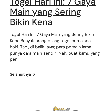
Togel Hari Ini: 7 Gaya
Main yang Sering
Bikin Kena
Togel Hari Ini: 7 Gaya Main yang Sering Bikin
Kena Banyak orang bilang togel cuma soal
hoki. Tapi, di balik layar, para pemain lama
punya cara main sendiri. Nah, buat kamu yang
pen
Selanjutnya