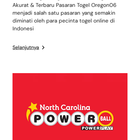
Akurat & Terbaru Pasaran Togel Oregon06
menjadi salah satu pasaran yang semakin
diminati oleh para pecinta togel online di
Indonesi
Selanjutnya