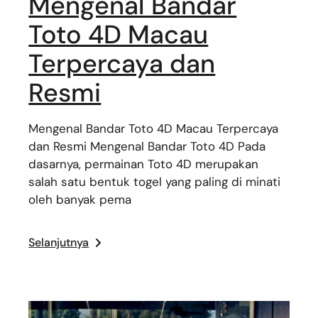
Mengenal Bandar
Toto 4D Macau
Terpercaya dan
Resmi
Mengenal Bandar Toto 4D Macau Terpercaya
dan Resmi Mengenal Bandar Toto 4D Pada
dasarnya, permainan Toto 4D merupakan
salah satu bentuk togel yang paling di minati
oleh banyak pema
Selanjutnya