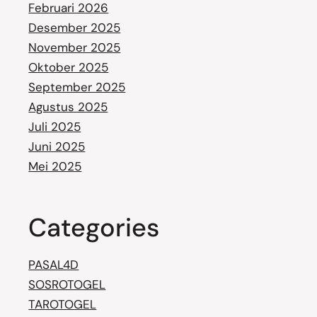
Februari 2026
Desember 2025
November 2025
Oktober 2025
September 2025
Agustus 2025
Juli 2025
Juni 2025
Mei 2025
Categories
PASAL4D
SOSROTOGEL
TAROTOGEL