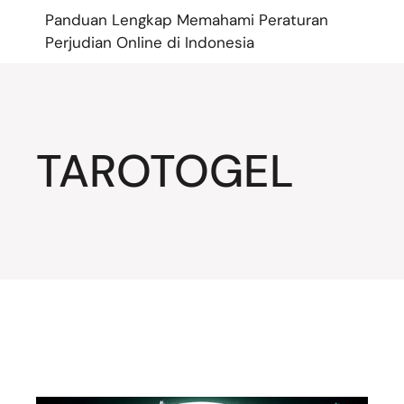
Lompat
Panduan Lengkap Memahami Peraturan
ke
konten
Perjudian Online di Indonesia
TAROTOGEL