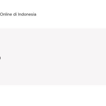
nline di Indonesia
5