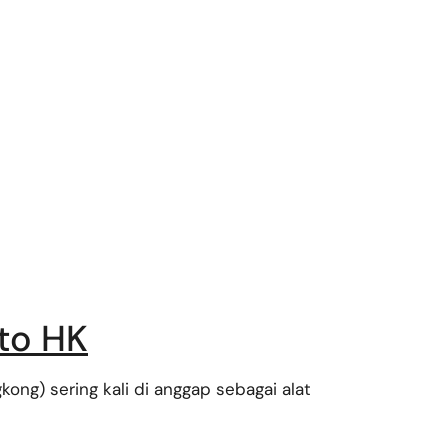
to HK
ng) sering kali di anggap sebagai alat