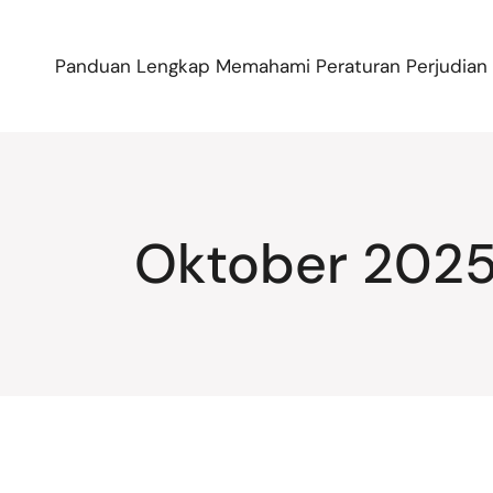
Lompat
ke
konten
Panduan Lengkap Memahami Peraturan Perjudian O
Oktober 202