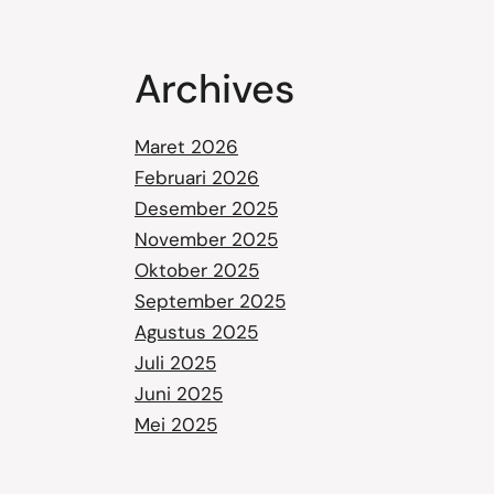
Archives
Maret 2026
Februari 2026
Desember 2025
November 2025
Oktober 2025
September 2025
Agustus 2025
Juli 2025
Juni 2025
Mei 2025