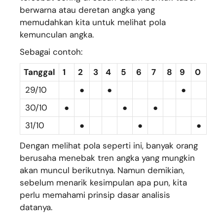
berwarna atau deretan angka yang
memudahkan kita untuk melihat pola
kemunculan angka.
Sebagai contoh:
Tanggal
1
2
3
4
5
6
7
8
9
0
29/10
●
●
●
30/10
●
●
●
31/10
●
●
●
Dengan melihat pola seperti ini, banyak orang
berusaha menebak tren angka yang mungkin
akan muncul berikutnya. Namun demikian,
sebelum menarik kesimpulan apa pun, kita
perlu memahami prinsip dasar analisis
datanya.