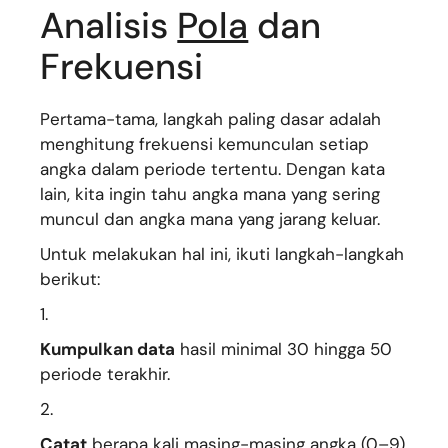
Analisis
Pola
dan
Frekuensi
Pertama-tama, langkah paling dasar adalah
menghitung frekuensi kemunculan setiap
angka dalam periode tertentu. Dengan kata
lain, kita ingin tahu angka mana yang sering
muncul dan angka mana yang jarang keluar.
Untuk melakukan hal ini, ikuti langkah-langkah
berikut:
Kumpulkan data
hasil minimal 30 hingga 50
periode terakhir.
Catat
berapa kali masing-masing angka (0–9)