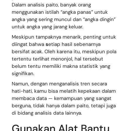
Dalam analisis paito, banyak orang
menggunakan istilah “angka panas” untuk
angka yang sering muncul dan “angka dingin”
untuk angka yang jarang keluar.
Meskipun tampaknya menarik, penting untuk
diingat bahwa
s
etiap hasil sebenarnya
bersifat acak. Oleh karena itu, meskipun pola
tertentu terlihat menonjol, hal tersebut
belum tentu memiliki makna statistik yang
signifikan.
Namun, dengan menganalisis tren secara
hati-hati, kamu bisa melatih kepekaan dalam
membaca data — kemampuan yang sangat
berguna, tidak hanya dalam paito, tetapi juga
di bidang analisis data lainnya.
Gunakan Alat Bantu