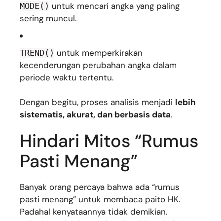
untuk mencari angka yang paling
MODE()
sering muncul.
untuk memperkirakan
TREND()
kecenderungan perubahan angka dalam
periode waktu tertentu.
Dengan begitu, proses analisis menjadi
lebih
sistematis, akurat, dan berbasis data
.
Hindari Mitos “Rumus
Pasti Menang”
Banyak orang percaya bahwa ada “rumus
pasti menang” untuk membaca paito HK.
Padahal kenyataannya tidak demikian.