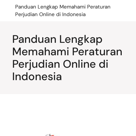
Lompat
Panduan Lengkap Memahami Peraturan
ke
konten
Perjudian Online di Indonesia
Panduan Lengkap
Memahami Peraturan
Perjudian Online di
Indonesia