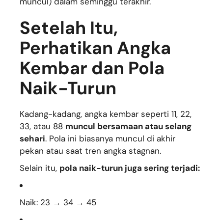
muncul) dalam seminggu terakhir.
Setelah Itu,
Perhatikan Angka
Kembar dan Pola
Naik-Turun
Kadang-kadang, angka kembar seperti 11, 22,
33, atau 88
muncul bersamaan atau selang
sehari
. Pola ini biasanya muncul di akhir
pekan atau saat tren angka stagnan.
Selain itu,
pola naik-turun juga sering terjadi:
Naik: 23 → 34 → 45