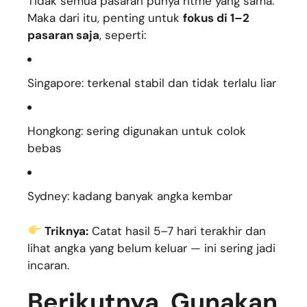
Tidak semua pasaran punya ritme yang sama.
Maka dari itu, penting untuk
fokus di 1–2
pasaran saja
, seperti:
Singapore: terkenal stabil dan tidak terlalu liar
Hongkong: sering digunakan untuk colok
bebas
Sydney: kadang banyak angka kembar
Triknya:
Catat hasil 5–7 hari terakhir dan
lihat angka yang belum keluar — ini sering jadi
incaran.
Berikutnya, Gunakan