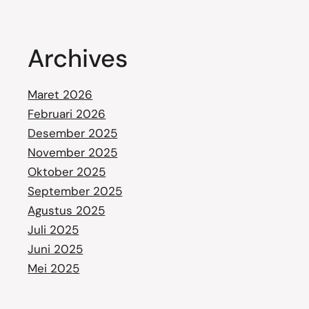
Archives
Maret 2026
Februari 2026
Desember 2025
November 2025
Oktober 2025
September 2025
Agustus 2025
Juli 2025
Juni 2025
Mei 2025