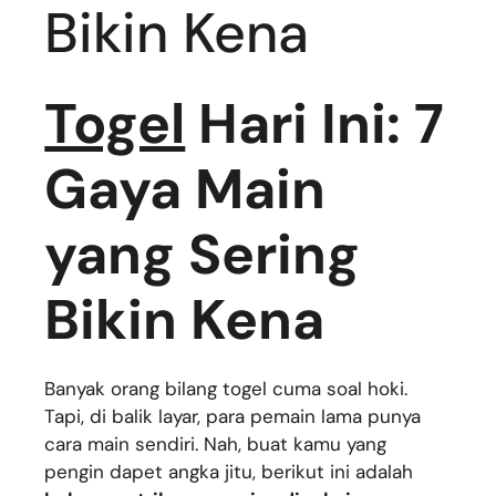
Bikin Kena
Togel
Hari Ini: 7
Gaya Main
yang Sering
Bikin Kena
Banyak orang bilang togel cuma soal hoki.
Tapi, di balik layar, para pemain lama punya
cara main sendiri. Nah, buat kamu yang
pengin dapet angka jitu, berikut ini adalah