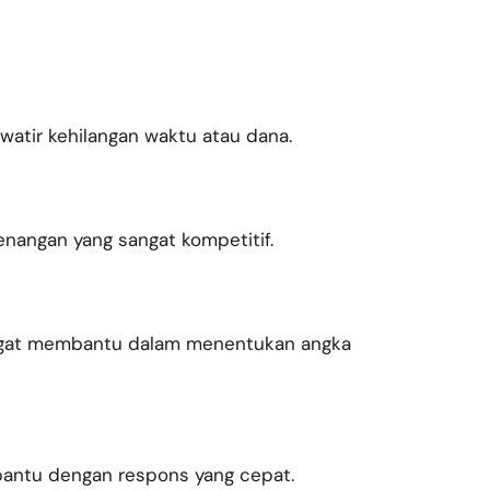
watir kehilangan waktu atau dana.
nangan yang sangat kompetitif.
sangat membantu dalam menentukan angka
bantu dengan respons yang cepat.