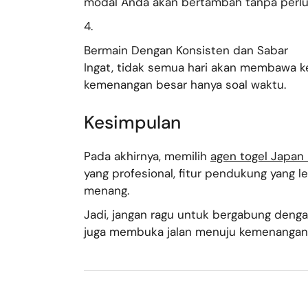
modal Anda akan bertambah tanpa perlu 
Bermain Dengan Konsisten dan Sabar
Ingat, tidak semua hari akan membawa 
kemenangan besar hanya soal waktu.
Kesimpulan
Pada akhirnya, memilih
agen togel Japan
yang profesional, fitur pendukung yang 
menang.
Jadi, jangan ragu untuk bergabung denga
juga membuka jalan menuju kemenangan 