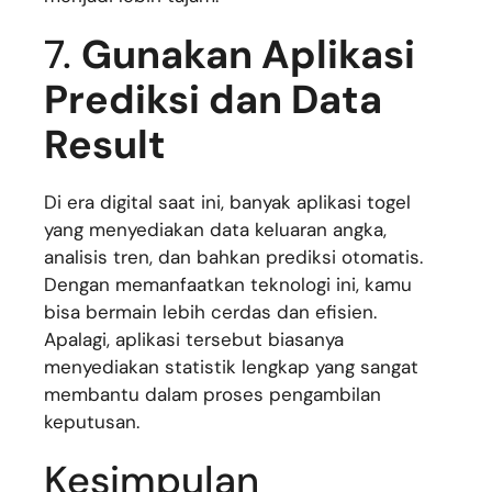
7.
Gunakan Aplikasi
Prediksi dan Data
Result
Di era digital saat ini, banyak aplikasi togel
yang menyediakan data keluaran angka,
analisis tren, dan bahkan prediksi otomatis.
Dengan memanfaatkan teknologi ini, kamu
bisa bermain lebih cerdas dan efisien.
Apalagi, aplikasi tersebut biasanya
menyediakan statistik lengkap yang sangat
membantu dalam proses pengambilan
keputusan.
Kesimpulan