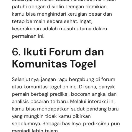
patuhi dengan disiplin. Dengan demikian,
kamu bisa menghindari kerugian besar dan
tetap bermain secara sehat. Ingat,
keserakahan adalah musuh utama dalam
permainan ini.
6.
Ikuti Forum dan
Komunitas Togel
Selanjutnya, jangan ragu bergabung di forum
atau komunitas togel online. Di sana, banyak
pemain berbagi prediksi, bocoran angka, dan
analisis pasaran terbaru. Melalui interaksi ini,
kamu bisa mendapatkan sudut pandang baru
yang mungkin tidak kamu pikirkan
sebelumnya. Sebagai hasilnya, prediksimu pun
menjadi lebih tajam.