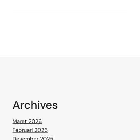
Archives
Maret 2026
Februari 2026
Desember 2025