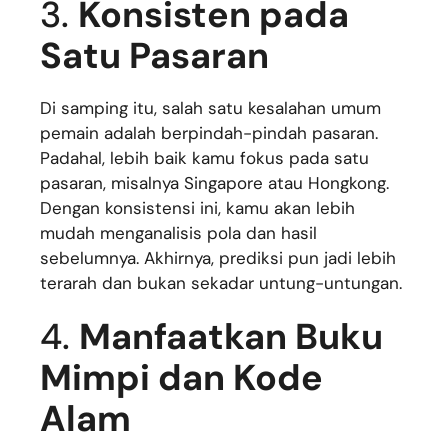
3.
Konsisten pada
Satu Pasaran
Di samping itu, salah satu kesalahan umum
pemain adalah berpindah-pindah pasaran.
Padahal, lebih baik kamu fokus pada satu
pasaran, misalnya Singapore atau Hongkong.
Dengan konsistensi ini, kamu akan lebih
mudah menganalisis pola dan hasil
sebelumnya. Akhirnya, prediksi pun jadi lebih
terarah dan bukan sekadar untung-untungan.
4.
Manfaatkan Buku
Mimpi dan Kode
Alam