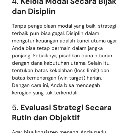
4.
Kelola Modal Secara Bijak
dan Disiplin
Tanpa pengelolaan modal yang baik, strategi
terbaik pun bisa gagal. Disiplin dalam
mengatur keuangan adalah kunci utama agar
Anda bisa tetap bermain dalam jangka
panjang. Sebaiknya, pisahkan dana hiburan
dengan dana kebutuhan utama. Selain itu,
tentukan batas kekalahan (loss limit) dan
batas kemenangan (win target) harian.
Dengan cara ini, Anda bisa mencegah
kerugian yang tak terkendali.
5.
Evaluasi Strategi Secara
Rutin dan Objektif
Agar bisa konsisten menang, Anda perlu