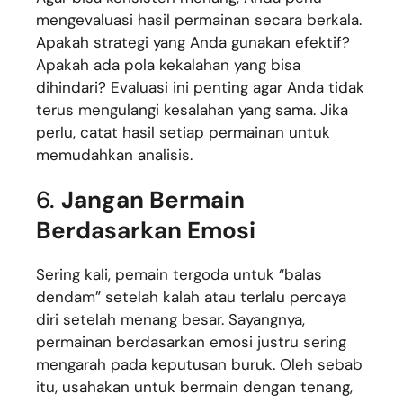
mengevaluasi hasil permainan secara berkala.
Apakah strategi yang Anda gunakan efektif?
Apakah ada pola kekalahan yang bisa
dihindari? Evaluasi ini penting agar Anda tidak
terus mengulangi kesalahan yang sama. Jika
perlu, catat hasil setiap permainan untuk
memudahkan analisis.
6.
Jangan Bermain
Berdasarkan Emosi
Sering kali, pemain tergoda untuk “balas
dendam” setelah kalah atau terlalu percaya
diri setelah menang besar. Sayangnya,
permainan berdasarkan emosi justru sering
mengarah pada keputusan buruk. Oleh sebab
itu, usahakan untuk bermain dengan tenang,