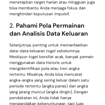
menetapkan target harian atau mingguan juga
bisa membantu Anda menjaga fokus dan
menghindari keputusan impulsif.
2.
Pahami Pola Permainan
dan Analisis Data Keluaran
Selanjutnya, penting untuk memanfaatkan
data-data keluaran togel sebelumnya.
Meskipun togel bersifat acak, banyak pemain
menggunakan data historis untuk
mengidentifikasi pola atau tren angka
tertentu. Misalnya, Anda bisa mencatat
angka-angka yang sering keluar dalam satu
periode tertentu (angka panas) dan angka
yang jarang muncul (angka dingin). Dengan
pendekatan ini, Anda tidak hanya
mengandalkan keberuntungan, tapi juga