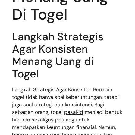
Di Togel
Langkah Strategis
Agar Konsisten
Menang Uang di
Togel
Langkah Strategis Agar Konsisten Bermain
togel tidak hanya soal keberuntungan, tetapi
juga soal strategi dan konsistensi. Bagi
sebagian orang, togel
pasal4d
menjadi bentuk
hiburan sekaligus peluang untuk
mendapatkan keuntungan finansial. Namun,
banyak pemain yang hanya mengandalkan