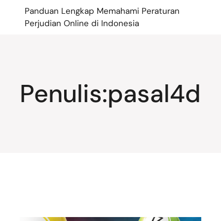
Lompat
Panduan Lengkap Memahami Peraturan
ke
konten
Perjudian Online di Indonesia
Penulis:pasal4d