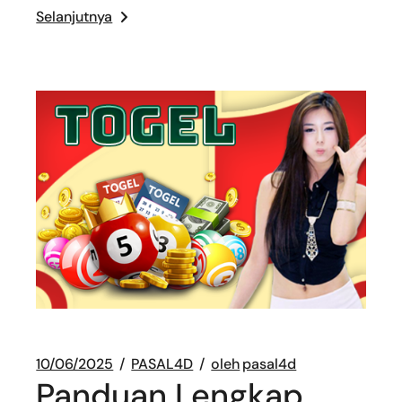
Selanjutnya
10/06/2025
PASAL4D
oleh
pasal4d
Panduan Lengkap