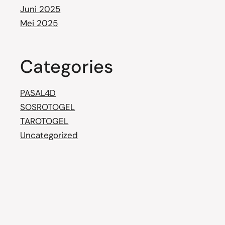
Juni 2025
Mei 2025
Categories
PASAL4D
SOSROTOGEL
TAROTOGEL
Uncategorized