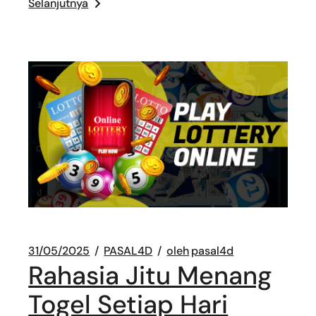
Selanjutnya
31/05/2025
PASAL4D
oleh
pasal4d
Rahasia Jitu Menang
Togel Setiap Hari