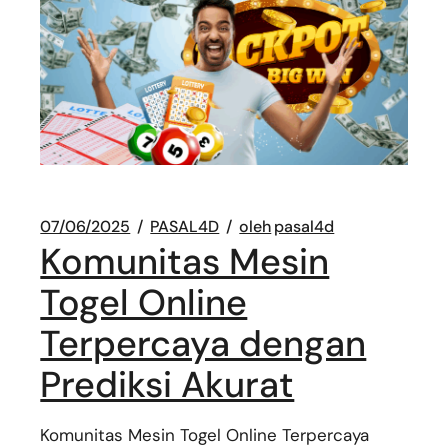
07/06/2025
PASAL4D
oleh
pasal4d
Komunitas Mesin
Togel Online
Terpercaya dengan
Prediksi Akurat
Komunitas Mesin Togel Online Terpercaya