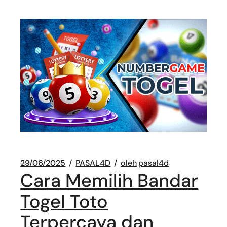
29/06/2025
PASAL4D
oleh
pasal4d
Cara Memilih Bandar
Togel Toto
Terpercaya dan