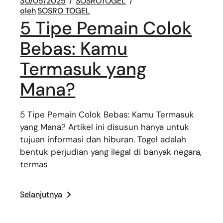
30/05/2025
SOSROTOGEL
oleh
SOSRO TOGEL
5 Tipe Pemain Colok
Bebas: Kamu
Termasuk yang
Mana?
5 Tipe Pemain Colok Bebas: Kamu Termasuk
yang Mana? Artikel ini disusun hanya untuk
tujuan informasi dan hiburan. Togel adalah
bentuk perjudian yang ilegal di banyak negara,
termas
Selanjutnya