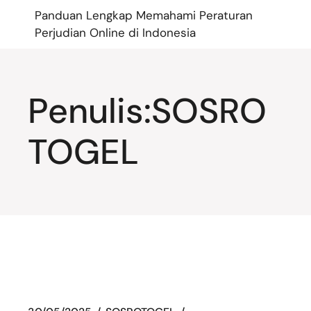
Lompat
Panduan Lengkap Memahami Peraturan
ke
konten
Perjudian Online di Indonesia
Penulis:SOSRO
TOGEL