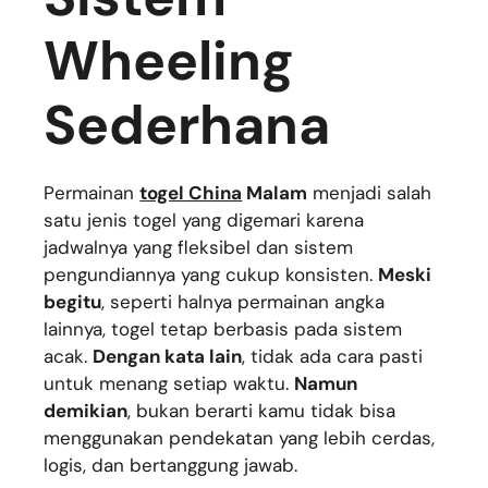
Wheeling
Sederhana
Permainan
togel China
Malam
menjadi salah
satu jenis togel yang digemari karena
jadwalnya yang fleksibel dan sistem
pengundiannya yang cukup konsisten.
Meski
begitu
, seperti halnya permainan angka
lainnya, togel tetap berbasis pada sistem
acak.
Dengan kata lain
, tidak ada cara pasti
untuk menang setiap waktu.
Namun
demikian
, bukan berarti kamu tidak bisa
menggunakan pendekatan yang lebih cerdas,
logis, dan bertanggung jawab.