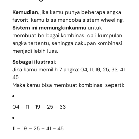
Kemudian
, jika kamu punya beberapa angka
favorit, kamu bisa mencoba sistem wheeling.
Sistem ini memungkinkanmu
untuk
membuat berbagai kombinasi dari kumpulan
angka tertentu, sehingga cakupan kombinasi
menjadi lebih luas.
Sebagai ilustrasi
:
Jika kamu memilih 7 angka: 04, 11, 19, 25, 33, 41,
45
Maka kamu bisa membuat kombinasi seperti:
04 – 11 – 19 – 25 – 33
11 – 19 – 25 – 41 – 45