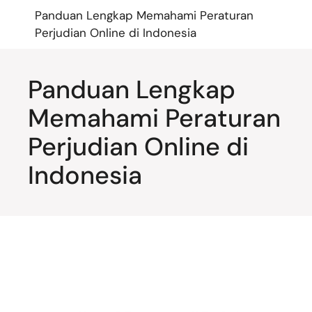
Lompat
Panduan Lengkap Memahami Peraturan
ke
konten
Perjudian Online di Indonesia
Panduan Lengkap
Memahami Peraturan
Perjudian Online di
Indonesia