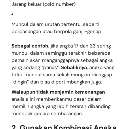
Jarang keluar (cold number)
Muncul dalam urutan tertentu, seperti
berpasangan atau berpola ganjil-genap
Sebagai contoh
, jika angka 17 dan 33 sering
muncul dalam seminggu terakhir, beberapa
pemain akan menganggapnya sebagai angka
yang sedang “panas”.
Sebaliknya
, angka yang
tidak muncul sama sekali mungkin dianggap
“dingin” dan bisa dipertimbangkan juga.
Walaupun tidak menjamin kemenangan
,
analisis ini memberikanmu dasar dalam
memilih angka yang lebih terarah dibanding
menebak secara sembarangan.
2. Gunakan Kombinasi Angka