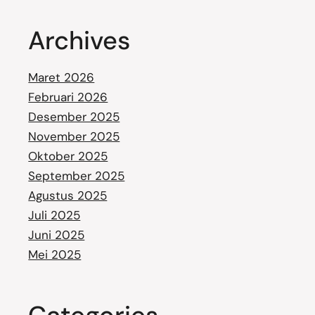
Archives
Maret 2026
Februari 2026
Desember 2025
November 2025
Oktober 2025
September 2025
Agustus 2025
Juli 2025
Juni 2025
Mei 2025