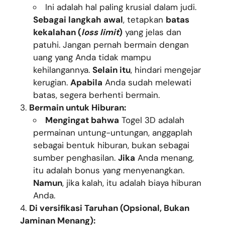
Ini adalah hal paling krusial dalam judi.
Sebagai langkah awal
, tetapkan
batas
kekalahan (
loss limit
)
yang jelas dan
patuhi. Jangan pernah bermain dengan
uang yang Anda tidak mampu
kehilangannya.
Selain itu
, hindari mengejar
kerugian.
Apabila
Anda sudah melewati
batas, segera berhenti bermain.
Bermain untuk Hiburan:
Mengingat bahwa
Togel 3D adalah
permainan untung-untungan, anggaplah
sebagai bentuk hiburan, bukan sebagai
sumber penghasilan.
Jika
Anda menang,
itu adalah bonus yang menyenangkan.
Namun
, jika kalah, itu adalah biaya hiburan
Anda.
Di versifikasi Taruhan (Opsional, Bukan
Jaminan Menang):