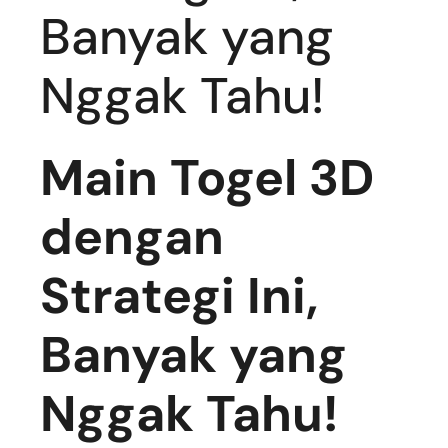
Banyak yang
Nggak Tahu!
Main Togel 3D
dengan
Strategi Ini,
Banyak yang
Nggak Tahu!