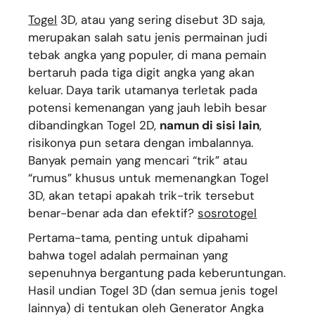
Togel
3D, atau yang sering disebut 3D saja,
merupakan salah satu jenis permainan judi
tebak angka yang populer, di mana pemain
bertaruh pada tiga digit angka yang akan
keluar. Daya tarik utamanya terletak pada
potensi kemenangan yang jauh lebih besar
dibandingkan Togel 2D,
namun di sisi lain
,
risikonya pun setara dengan imbalannya.
Banyak pemain yang mencari “trik” atau
“rumus” khusus untuk memenangkan Togel
3D, akan tetapi apakah trik-trik tersebut
benar-benar ada dan efektif?
sosrotogel
Pertama-tama, penting untuk dipahami
bahwa togel adalah permainan yang
sepenuhnya bergantung pada keberuntungan.
Hasil undian Togel 3D (dan semua jenis togel
lainnya) di tentukan oleh Generator Angka