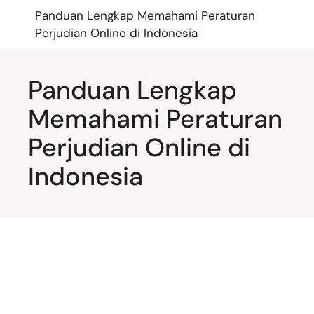
Lompat
Panduan Lengkap Memahami Peraturan
ke
konten
Perjudian Online di Indonesia
Panduan Lengkap
Memahami Peraturan
Perjudian Online di
Indonesia