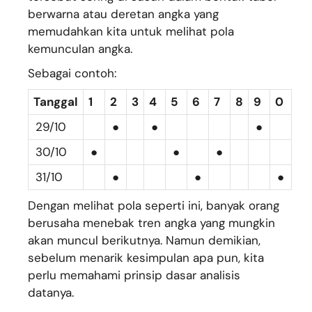
berwarna atau deretan angka yang
memudahkan kita untuk melihat pola
kemunculan angka.
Sebagai contoh:
Tanggal
1
2
3
4
5
6
7
8
9
0
29/10
●
●
●
30/10
●
●
●
31/10
●
●
●
Dengan melihat pola seperti ini, banyak orang
berusaha menebak tren angka yang mungkin
akan muncul berikutnya. Namun demikian,
sebelum menarik kesimpulan apa pun, kita
perlu memahami prinsip dasar analisis
datanya.