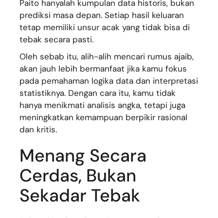
Paito hanyalah kumpulan data historis, bukan
prediksi masa depan. Setiap hasil keluaran
tetap memiliki unsur acak yang tidak bisa di
tebak secara pasti.
Oleh sebab itu, alih-alih mencari rumus ajaib,
akan jauh lebih bermanfaat jika kamu fokus
pada pemahaman logika data dan interpretasi
statistiknya. Dengan cara itu, kamu tidak
hanya menikmati analisis angka, tetapi juga
meningkatkan kemampuan berpikir rasional
dan kritis.
Menang Secara
Cerdas, Bukan
Sekadar Tebak