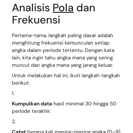
Analisis
Pola
dan
Frekuensi
Pertama-tama, langkah paling dasar adalah
menghitung frekuensi kemunculan setiap
angka dalam periode tertentu. Dengan kata
lain, kita ingin tahu angka mana yang sering
muncul dan angka mana yang jarang keluar.
Untuk melakukan hal ini, ikuti langkah-langkah
berikut:
Kumpulkan data
hasil minimal 30 hingga 50
periode terakhir.
Catat
berapa kali masing-masing angka (0–9)