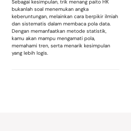
Sebagai kesimpulan, trik menang paito HK
bukanlah soal menemukan angka
keberuntungan, melainkan cara berpikir ilmiah
dan sistematis dalam membaca pola data.
Dengan memanfaatkan metode statistik,
kamu akan mampu mengamati pola,
memahami tren, serta menarik kesimpulan
yang lebih logis.