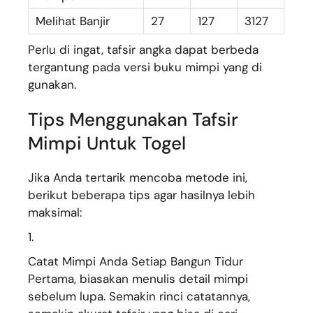
Melihat Banjir
27
127
3127
Perlu di ingat, tafsir angka dapat berbeda
tergantung pada versi buku mimpi yang di
gunakan.
Tips Menggunakan Tafsir
Mimpi Untuk Togel
Jika Anda tertarik mencoba metode ini,
berikut beberapa tips agar hasilnya lebih
maksimal:
Catat Mimpi Anda Setiap Bangun Tidur
Pertama, biasakan menulis detail mimpi
sebelum lupa. Semakin rinci catatannya,