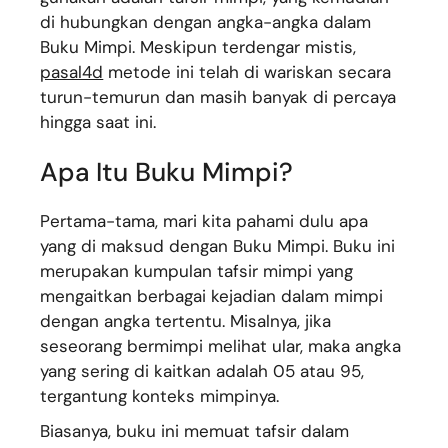
di hubungkan dengan angka-angka dalam
Buku Mimpi. Meskipun terdengar mistis,
pasal4d
metode ini telah di wariskan secara
turun-temurun dan masih banyak di percaya
hingga saat ini.
Apa Itu Buku Mimpi?
Pertama-tama, mari kita pahami dulu apa
yang di maksud dengan Buku Mimpi. Buku ini
merupakan kumpulan tafsir mimpi yang
mengaitkan berbagai kejadian dalam mimpi
dengan angka tertentu. Misalnya, jika
seseorang bermimpi melihat ular, maka angka
yang sering di kaitkan adalah 05 atau 95,
tergantung konteks mimpinya.
Biasanya, buku ini memuat tafsir dalam