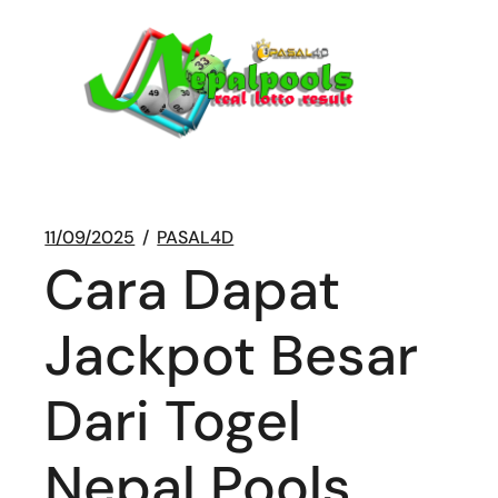
11/09/2025
PASAL4D
Cara Dapat
Jackpot Besar
Dari Togel
Nepal Pools