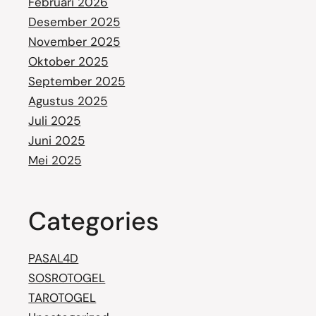
Februari 2026
Desember 2025
November 2025
Oktober 2025
September 2025
Agustus 2025
Juli 2025
Juni 2025
Mei 2025
Categories
PASAL4D
SOSROTOGEL
TAROTOGEL