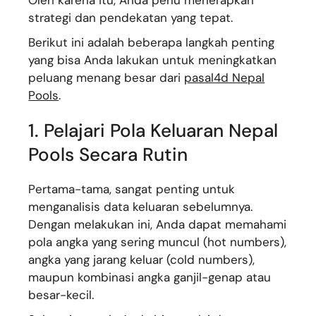
Oleh karena itu, Anda perlu menerapkan
strategi dan pendekatan yang tepat.
Berikut ini adalah beberapa langkah penting
yang bisa Anda lakukan untuk meningkatkan
peluang menang besar dari
pasal4d Nepal
Pools
.
1. Pelajari Pola Keluaran Nepal
Pools Secara Rutin
Pertama-tama, sangat penting untuk
menganalisis data keluaran sebelumnya.
Dengan melakukan ini, Anda dapat memahami
pola angka yang sering muncul (hot numbers),
angka yang jarang keluar (cold numbers),
maupun kombinasi angka ganjil-genap atau
besar-kecil.